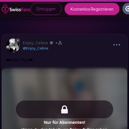
Einloggen
Kostenlos Registrieren
Enjoy_Celine
@Enjoy_Celine
❤️Solo Play❤️
Nur für Abonnenten!