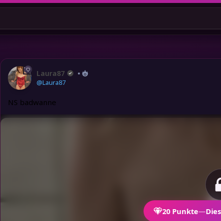
Laura87
@Laura87
NS badwanne
20
Punkte
—
Dies